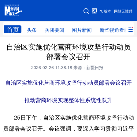
手机版
PC版本
网站无障碍
网站地图
首页
头条
兵团要闻
图片新闻
新华视角看新疆
自治区实施优化营商环境攻坚行动动员
头条
兵团要闻
图片新闻
新华视角看新疆
部署会议召开
专题
2026-02-26 11:38:18
来源：新疆日报
自治区实施优化营商环境攻坚行动动员部署会议召开
地方频道
北京
天津
河北
山西
推动营商环境实现整体性系统性跃升
辽宁
吉林
上海
江苏
25日下午，自治区实施优化营商环境攻坚行动动
浙江
安徽
福建
江西
员部署会议召开。会议强调，要深入学习贯彻习近平
山东
河南
湖北
湖南