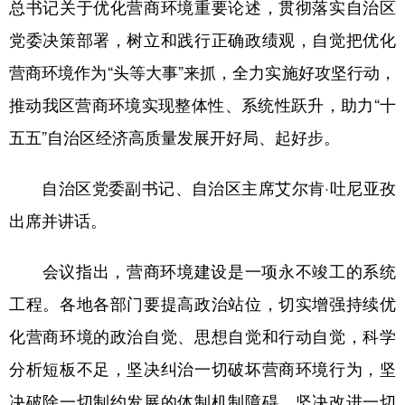
总书记关于优化营商环境重要论述，贯彻落实自治区
广东
广西
海南
重庆
党委决策部署，树立和践行正确政绩观，自觉把优化
营商环境作为“头等大事”来抓，全力实施好攻坚行动，
四川
贵州
云南
西藏
推动我区营商环境实现整体性、系统性跃升，助力“十
陕西
甘肃
青海
宁夏
五五”自治区经济高质量发展开好局、起好步。
新疆
内蒙古
黑龙江
自治区党委副书记、自治区主席艾尔肯·吐尼亚孜
多语种频道
出席并讲话。
English
Español
Français
عربى
会议指出，营商环境建设是一项永不竣工的系统
Русский язык
日本語
한국어
工程。各地各部门要提高政治站位，切实增强持续优
Deutsch
Português
化营商环境的政治自觉、思想自觉和行动自觉，科学
分析短板不足，坚决纠治一切破坏营商环境行为，坚
决破除一切制约发展的体制机制障碍，坚决改进一切