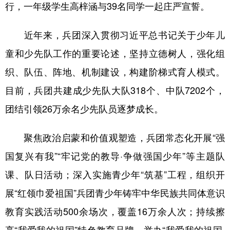
行，一年级学生高梓涵与39名同学一起庄严宣誓。
广东
广西
海南
重庆
近年来，兵团深入贯彻习近平总书记关于少年儿
四川
贵州
云南
西藏
童和少先队工作的重要论述，坚持立德树人，强化组
陕西
甘肃
青海
宁夏
织、队伍、阵地、机制建设，构建阶梯式育人模式。
新疆
内蒙古
黑龙江
目前，兵团共建成少先队大队318个、中队7202个，
团结引领26万余名少先队员逐梦成长。
多语种频道
聚焦政治启蒙和价值观塑造，兵团常态化开展“强
English
Español
Français
عربى
国复兴有我”“牢记党的教导·争做强国少年”等主题队
Русский язык
日本語
한국어
课、队日活动；深入实施青少年“筑基”工程，组织开
Deutsch
Português
展“红领巾爱祖国”兵团青少年铸牢中华民族共同体意识
教育实践活动500余场次，覆盖16万余人次；持续擦
亮“我爱我的祖国”特色教育品牌，举办“我爱我的祖国·