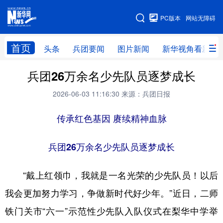
手机版
PC版本
网站无障碍
网站地图
首页
头条
兵团要闻
图片新闻
新华视角看新疆
兵团26万余名少先队员逐梦成长
头条
兵团要闻
图片新闻
新华视角看新疆
2026-06-03 11:16:30
来源：兵团日报
专题
传承红色基因 赓续精神血脉
地方频道
兵团26万余名少先队员逐梦成长
北京
天津
河北
山西
“戴上红领巾，我就是一名光荣的少先队员！以后
辽宁
吉林
上海
江苏
我会更加努力学习，争做新时代好少年。”近日，二师
浙江
安徽
福建
江西
铁门关市“六一”示范性少先队入队仪式在梨华中学举
山东
河南
湖北
湖南