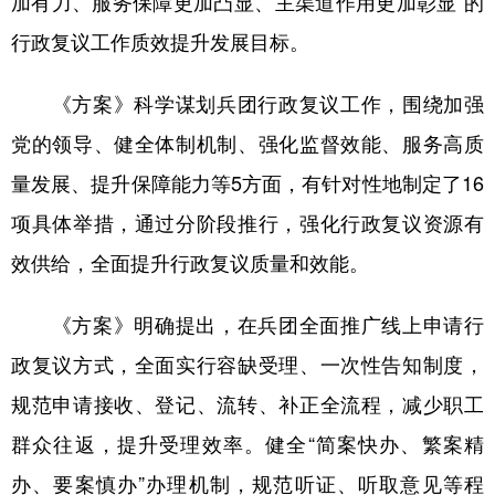
加有力、服务保障更加凸显、主渠道作用更加彰显”的
行政复议工作质效提升发展目标。
广东
广西
海南
重庆
四川
贵州
云南
西藏
《方案》科学谋划兵团行政复议工作，围绕加强
陕西
甘肃
青海
宁夏
党的领导、健全体制机制、强化监督效能、服务高质
新疆
内蒙古
黑龙江
量发展、提升保障能力等5方面，有针对性地制定了16
项具体举措，通过分阶段推行，强化行政复议资源有
效供给，全面提升行政复议质量和效能。
多语种频道
English
Español
Français
عربى
《方案》明确提出，在兵团全面推广线上申请行
Русский язык
日本語
한국어
政复议方式，全面实行容缺受理、一次性告知制度，
规范申请接收、登记、流转、补正全流程，减少职工
Deutsch
Português
群众往返，提升受理效率。健全“简案快办、繁案精
办、要案慎办”办理机制，规范听证、听取意见等程