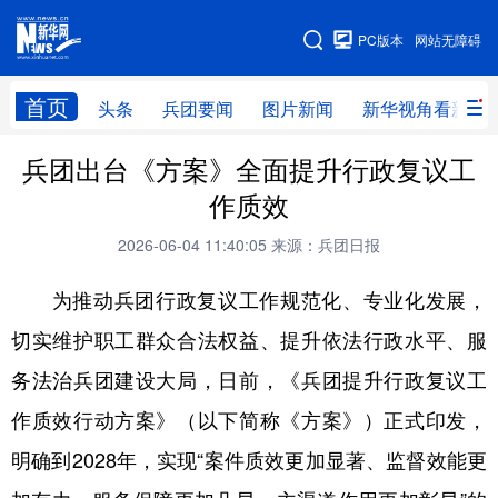
手机版
PC版本
网站无障碍
网站地图
首页
头条
兵团要闻
图片新闻
新华视角看新疆
兵团出台《方案》全面提升行政复议工
头条
兵团要闻
图片新闻
新华视角看新疆
作质效
专题
2026-06-04 11:40:05
来源：兵团日报
为推动兵团行政复议工作规范化、专业化发展，
地方频道
切实维护职工群众合法权益、提升依法行政水平、服
北京
天津
河北
山西
务法治兵团建设大局，日前，《兵团提升行政复议工
辽宁
吉林
上海
江苏
作质效行动方案》（以下简称《方案》）正式印发，
浙江
安徽
福建
江西
明确到2028年，实现“案件质效更加显著、监督效能更
山东
河南
湖北
湖南