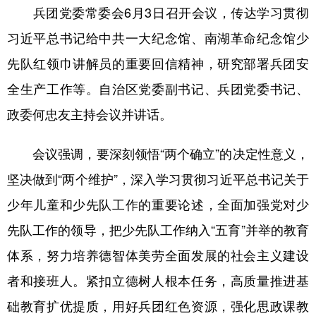
兵团党委常委会6月3日召开会议，传达学习贯彻
广东
广西
海南
重庆
习近平总书记给中共一大纪念馆、南湖革命纪念馆少
四川
贵州
云南
西藏
先队红领巾讲解员的重要回信精神，研究部署兵团安
陕西
甘肃
青海
宁夏
全生产工作等。自治区党委副书记、兵团党委书记、
政委何忠友主持会议并讲话。
新疆
内蒙古
黑龙江
会议强调，要深刻领悟“两个确立”的决定性意义，
多语种频道
坚决做到“两个维护”，深入学习贯彻习近平总书记关于
English
Español
Français
عربى
少年儿童和少先队工作的重要论述，全面加强党对少
先队工作的领导，把少先队工作纳入“五育”并举的教育
Русский язык
日本語
한국어
体系，努力培养德智体美劳全面发展的社会主义建设
Deutsch
Português
者和接班人。紧扣立德树人根本任务，高质量推进基
础教育扩优提质，用好兵团红色资源，强化思政课教