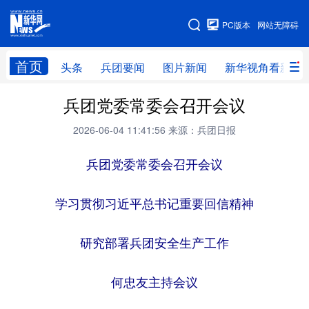
手机版
PC版本
网站无障碍
网站地图
首页
头条
兵团要闻
图片新闻
新华视角看新疆
兵团党委常委会召开会议
头条
兵团要闻
图片新闻
新华视角看新疆
2026-06-04 11:41:56
来源：兵团日报
专题
兵团党委常委会召开会议
地方频道
学习贯彻习近平总书记重要回信精神
北京
天津
河北
山西
研究部署兵团安全生产工作
辽宁
吉林
上海
江苏
浙江
安徽
福建
江西
何忠友主持会议
山东
河南
湖北
湖南