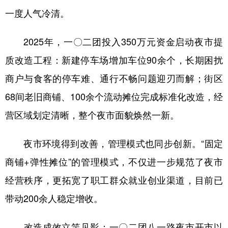
一度人气冷清。
广东
广西
海南
重庆
四川
贵州
云南
西藏
2025年，一〇二团投入350万元资金启动夜市提
质改造工程：新建停车场增加车位90余个，长期困扰
陕西
甘肃
青海
宁夏
商户与食客的停车难、通行不畅问题迎刃而解；街区
新疆
内蒙古
黑龙江
68间老旧商铺、100余个流动摊位完成标准化改造，经
营区域划定清晰，整个夜市面貌焕然一新。
多语种频道
夜市环境得到改善，管理模式也同步创新。“固定
English
Español
Français
عربى
商铺+弹性摊位”的管理模式，不仅进一步规范了夜市
Русский язык
日本語
한국어
经营秩序，更拓宽了职工群众就业创业渠道，目前已
Deutsch
Português
带动200余人稳定增收。
改造成效立竿见影：一〇二团八一路夜市开市以