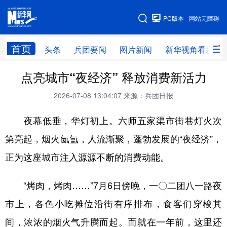
手机版
PC版本
网站无障碍
网站地图
首页
头条
兵团要闻
图片新闻
新华视角看新疆
点亮城市“夜经济” 释放消费新活力
头条
兵团要闻
图片新闻
新华视角看新疆
2026-07-08 13:04:07
来源：兵团日报
专题
夜幕低垂，华灯初上。六师五家渠市街巷灯火次
地方频道
第亮起，烟火氤氲，人流渐聚，蓬勃发展的“夜经济”，
正为这座城市注入源源不断的消费动能。
北京
天津
河北
山西
辽宁
吉林
上海
江苏
“烤肉，烤肉……”7月6日傍晚，一〇二团八一路夜
市上，各色小吃摊位沿街有序排布，食客们穿梭其
浙江
安徽
福建
江西
间，浓浓的烟火气升腾而起。而就在一年前，这里还
山东
河南
湖北
湖南