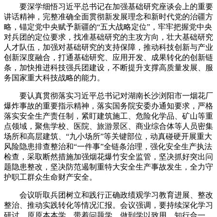
要深学细悟习近平总书记在加强基础研究座谈会上的重要
讲话精神，完整准确全面贯彻新发展理念和新时代党的治疆方
略，锚定党中央赋予新疆的“五大战略定位”，牢牢把握党中央
对兵团的定位要求，找准基础研究的主攻方向，壮大基础研究
人才队伍，加强对基础研究的支持保障，推动科技创新与产业
创新深度融合，打通基础研究、应用开发、成果转化的创新链
条，加快推进科技强兵团建设，不断提升支撑高质量发展、服
务国家重大科技战略的能力。
要认真贯彻落实习近平总书记对湖南长沙浏阳市一烟花厂
爆炸事故的重要指示精神，落实国务院安委办通知要求，严格
落实安全生产责任制，紧盯建筑施工、危险化学品、矿山等重
点领域，聚焦学校、医院、旅游景区、商业综合体等人员密集
场所和高层建筑、“九小场所”等关键部位，动真碰硬开展重大
风险隐患排查整治和“一件事”全链条治理，强化安全生产执法
检查，采取断然措施加强烟花爆竹安全监管，坚决抓好突出问
题隐患整改，坚决防范遏制重特大安全生产事故发生，全力守
护职工群众生命财产安全。
会议听取兵团树立和践行正确政绩观学习教育进展、整改
整治、推动实践转化等情况汇报。会议强调，要持续深化学习
研讨，原原本本学、带着问题学，做到学以致用、知行合一。