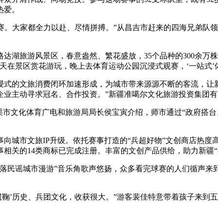
热爱。
。大家都全力以赴、尽情拼搏。”从昌吉市赶来的四海兄弟队领
旅游风景区，春意盎然、繁花盛放，35个品种的300余万株郁
天在景区赏花游玩，晚上去体育运动公园沉浸式观赛，‘一站式’
的文旅消费闭环加速形成，为城市带来源源不断的客流，让新疆
企业主动寻求冠名、合作投资。”新疆准噶尔文化旅游投资集团
市文化体育广电和旅游局局长侯宝寅介绍，师市通过“政府搭台
市文旅IP升级。依托赛事打造的“兵超好物”文创商店热度高涨
关的14类商标已完成注册。丰富的文创产品供给，助力新疆“兵超
民谣城市漫游”音乐角歌声悠扬，众多看完球赛的人们循声来
鞠’历史、兵团文化，收获很大。”游客裴佳特意带着孩子来到