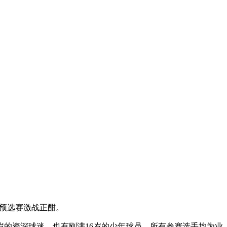
）预选赛激战正酣。
的资深球迷，也有刚满16岁的少年球员，所有参赛选手均为业