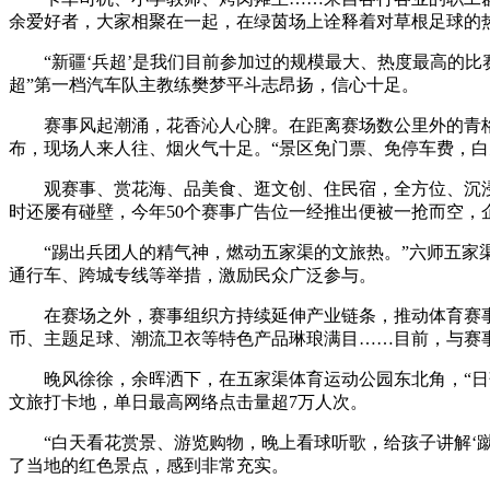
余爱好者，大家相聚在一起，在绿茵场上诠释着对草根足球的
“新疆‘兵超’是我们目前参加过的规模最大、热度最高的比赛
超”第一档汽车队主教练樊梦平斗志昂扬，信心十足。
赛事风起潮涌，花香沁人心脾。在距离赛场数公里外的青格达湖
布，现场人来人往、烟火气十足。“景区免门票、免停车费，白
观赛事、赏花海、品美食、逛文创、住民宿，全方位、沉浸式
时还屡有碰壁，今年50个赛事广告位一经推出便被一抢而空，
“踢出兵团人的精气神，燃动五家渠的文旅热。”六师五家渠
通行车、跨城专线等举措，激励民众广泛参与。
在赛场之外，赛事组织方持续延伸产业链条，推动体育赛事向城
币、主题足球、潮流卫衣等特色产品琳琅满目……目前，与赛事相
晚风徐徐，余晖洒下，在五家渠体育运动公园东北角，“日落
文旅打卡地，单日最高网络点击量超7万人次。
“白天看花赏景、游览购物，晚上看球听歌，给孩子讲解‘蹴
了当地的红色景点，感到非常充实。