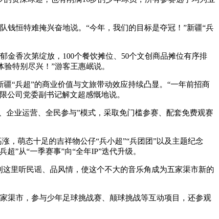
队钱恒特难掩兴奋地说。“今年，我们的目标是夺冠！”新疆“兵
金香次第绽放，100个餐饮摊位、50个文创商品摊位有序排
体验特别尽兴！”游客王惠岷说。
“兵超”的商业价值与文旅带动效应持续凸显。“一年前招商
有限公司党委副书记解文超感慨地说。
、企业运营、全民参与”模式，采取免门槛参赛、配套免费观赛
，萌态十足的吉祥物公仔“兵小超”“兵团团”以及主题纪念
”从“一季赛事”向“全年IP”迭代升级。
到这里听民谣、品风情，使这个不大的音乐角成为五家渠市新的
五家渠市，参与少年足球挑战赛、颠球挑战等互动项目，还参观