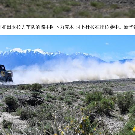
湘坊和田玉拉力车队的骑手阿卜力克木·阿卜杜拉在排位赛中。新华社