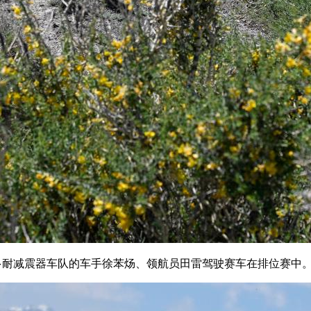
·多耐减震器车队的车手徐苯炀、领航员田雷驾驶赛车在排位赛中。