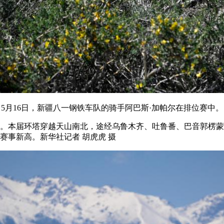
5月16日，新疆八一钢铁车队的骑手阿巴斯·加帕尔在排位赛中。
。本届环塔穿越天山南北，途经乌鲁木齐、吐鲁番、巴音郭楞蒙古
创赛事新高。新华社记者 胡虎虎 摄