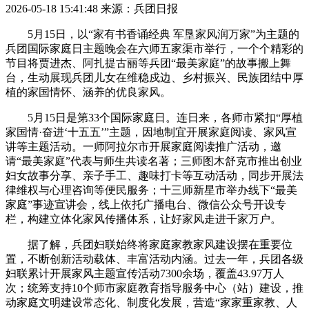
2026-05-18 15:41:48
来源：兵团日报
5月15日，以“家有书香诵经典 军垦家风润万家”为主题的
兵团国际家庭日主题晚会在六师五家渠市举行，一个个精彩的
节目将贾进杰、阿扎提古丽等兵团“最美家庭”的故事搬上舞
台，生动展现兵团儿女在维稳戍边、乡村振兴、民族团结中厚
植的家国情怀、涵养的优良家风。
5月15日是第33个国际家庭日。连日来，各师市紧扣“厚植
家国情·奋进‘十五五’”主题，因地制宜开展家庭阅读、家风宣
讲等主题活动。一师阿拉尔市开展家庭阅读推广活动，邀
请“最美家庭”代表与师生共读名著；三师图木舒克市推出创业
妇女故事分享、亲子手工、趣味打卡等互动活动，同步开展法
律维权与心理咨询等便民服务；十三师新星市举办线下“最美
家庭”事迹宣讲会，线上依托广播电台、微信公众号开设专
栏，构建立体化家风传播体系，让好家风走进千家万户。
据了解，兵团妇联始终将家庭家教家风建设摆在重要位
置，不断创新活动载体、丰富活动内涵。过去一年，兵团各级
妇联累计开展家风主题宣传活动7300余场，覆盖43.97万人
次；统筹支持10个师市家庭教育指导服务中心（站）建设，推
动家庭文明建设常态化、制度化发展，营造“家家重家教、人