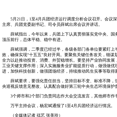
5月21日，1至4月兵团经济运行调度分析会议召开。会议深
主席、兵团党委副书记、司令员薛斌出席会议并讲话。
薛斌指出，今年以来，兵团上下认真贯彻落实党中央、国务院
顶压前行，总体平稳、稳中有进。
薛斌强调，二季度已经过半，各级各部门各单位要紧盯上半
效，确保实现“十五五”良好开局。要聚焦关键任务攻关，细
全力以赴推动投资、消费、外贸稳增长。要坚持产业协同发展
工业关键支撑作用；深入实施服务业扩能提质行动，做强做优
进，加快科技创新，做强团场经济，持续推动民生实事等取得
薛斌要求，要强化责任担当，坚持目标不变、标准不降，强化
央巡视反馈意见整改、认真配合做好第三轮中央生态环境保护
3个师市和2个部门负责同志作大会交流发言，其他师市作
万平主持会议，杨宏斌通报了1至4月兵团经济运行情况。
（全媒体记者 禚艺 张美玲）