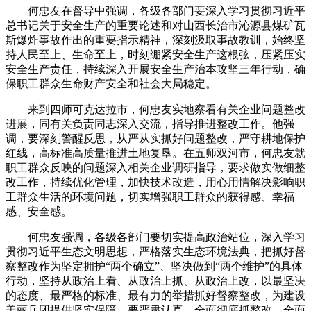
何忠友在督导中强调，各级各部门要深入学习贯彻习近平
总书记关于安全生产的重要论述和对山西长治市沁源县煤矿瓦
斯爆炸事故作出的重要指示精神，深刻汲取事故教训，始终坚
持人民至上、生命至上，时刻绷紧安全生产这根弦，压紧压实
安全生产责任，持续深入开展安全生产治本攻坚三年行动，确
保职工群众生命财产安全和社会大局稳定。
来到四师可克达拉市，何忠友实地察看有关企业问题整改
进展，同有关负责同志深入交流，指导推进整改工作。他强
调，要深刻警醒反思，从严从实抓好问题整改，严守耕地保护
红线，高标准高质量推进土地复垦。在五师双河市，何忠友就
职工群众反映的问题深入相关企业调研指导，要求做实做细整
改工作，持续优化管理，加快技术改造，用心用情解决影响职
工群众生活的环境问题，切实增强职工群众的获得感、幸福
感、安全感。
何忠友强调，各级各部门要切实提高政治站位，深入学习
贯彻习近平生态文明思想，严格落实生态环境法典，把抓好督
察整改作为坚定拥护“两个确立”、坚决做到“两个维护”的具体
行动，坚持从政治上看、从政治上抓、从政治上改，以最坚决
的态度、最严格的标准、最有力的举措抓好督察整改，为建设
美丽兵团提供坚实保障。要严肃认真、全面彻底抓整改，全面