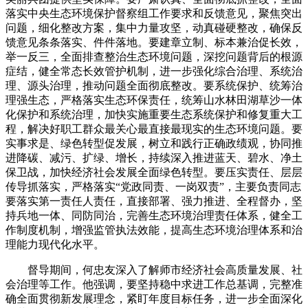
落实中央生态环境保护督察组工作要求和反馈意见，聚焦突出
问题，细化整改方案，集中力量攻坚，动真碰硬整改，确保反
馈意见条条落实、件件落地。要建章立制、标本兼治促长效，
举一反三，全面排查整治生态环境问题，深挖问题背后的根源
症结，健全常态长效管护机制，进一步强化综合治理、系统治
理、源头治理，推动问题全面彻底整改。要系统保护、统筹治
理强生态，严格落实生态环保责任，统筹山水林田湖草沙一体
化保护和系统治理，加快实施重要生态系统保护和修复重大工
程，解决好职工群众最关心最直接最现实的生态环境问题。要
实事求是、绿色转型促发展，树立和践行正确政绩观，协同推
进降碳、减污、扩绿、增长，持续深入推进蓝天、碧水、净土
保卫战，加快经济社会发展全面绿色转型。要压实责任、层层
传导抓落实，严格落实“党政同责、一岗双责”，主要负责同志
要落实第一责任人责任，直接部署、强力推进、全程督办，坚
持兵地一体、同防同治，完善生态环境治理责任体系，健全工
作制度机制，增强监管执法效能，提高生态环境治理体系和治
理能力现代化水平。
督导期间，何忠友深入了解师市经济社会高质量发展、社
会治理等工作。他强调，要坚持稳中求进工作总基调，完整准
确全面贯彻新发展理念，紧盯年度目标任务，进一步全面深化