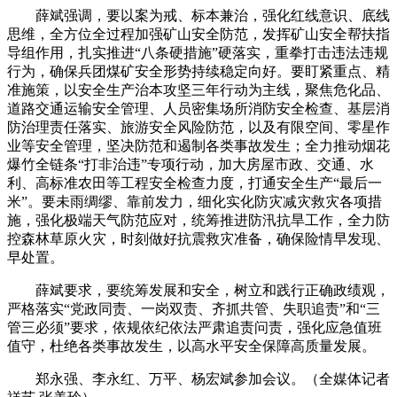
薛斌强调，要以案为戒、标本兼治，强化红线意识、底线
思维，全方位全过程加强矿山安全防范，发挥矿山安全帮扶指
导组作用，扎实推进“八条硬措施”硬落实，重拳打击违法违规
行为，确保兵团煤矿安全形势持续稳定向好。要盯紧重点、精
准施策，以安全生产治本攻坚三年行动为主线，聚焦危化品、
道路交通运输安全管理、人员密集场所消防安全检查、基层消
防治理责任落实、旅游安全风险防范，以及有限空间、零星作
业等安全管理，坚决防范和遏制各类事故发生；全力推动烟花
爆竹全链条“打非治违”专项行动，加大房屋市政、交通、水
利、高标准农田等工程安全检查力度，打通安全生产“最后一
米”。要未雨绸缪、靠前发力，细化实化防灾减灾救灾各项措
施，强化极端天气防范应对，统筹推进防汛抗旱工作，全力防
控森林草原火灾，时刻做好抗震救灾准备，确保险情早发现、
早处置。
薛斌要求，要统筹发展和安全，树立和践行正确政绩观，
严格落实“党政同责、一岗双责、齐抓共管、失职追责”和“三
管三必须”要求，依规依纪依法严肃追责问责，强化应急值班
值守，杜绝各类事故发生，以高水平安全保障高质量发展。
郑永强、李永红、万平、杨宏斌参加会议。（全媒体记者