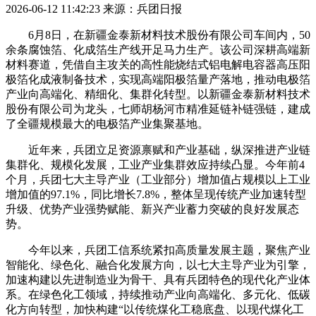
2026-06-12 11:42:23
来源：兵团日报
6月8日，在新疆金泰新材料技术股份有限公司车间内，50
余条腐蚀箔、化成箔生产线开足马力生产。该公司深耕高端新
材料赛道，凭借自主攻关的高性能烧结式铝电解电容器高压阳
极箔化成液制备技术，实现高端阳极箔量产落地，推动电极箔
产业向高端化、精细化、集群化转型。以新疆金泰新材料技术
股份有限公司为龙头，七师胡杨河市精准延链补链强链，建成
了全疆规模最大的电极箔产业集聚基地。
近年来，兵团立足资源禀赋和产业基础，纵深推进产业链
集群化、规模化发展，工业产业集群效应持续凸显。今年前4
个月，兵团七大主导产业（工业部分）增加值占规模以上工业
增加值的97.1%，同比增长7.8%，整体呈现传统产业加速转型
升级、优势产业强势赋能、新兴产业蓄力突破的良好发展态
势。
今年以来，兵团工信系统紧扣高质量发展主题，聚焦产业
智能化、绿色化、融合化发展方向，以七大主导产业为引擎，
加速构建以先进制造业为骨干、具有兵团特色的现代化产业体
系。在绿色化工领域，持续推动产业向高端化、多元化、低碳
化方向转型，加快构建“以传统煤化工稳底盘、以现代煤化工