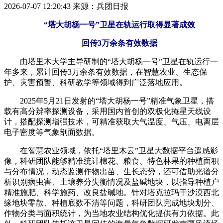
2026-07-07 12:20:43
来源：兵团日报
“塔大胡杨一号”卫星在轨运行取得显著成效
回传3万余条有效数据
由塔里木大学主导研制的“塔大胡杨一号”卫星在轨运行一
年多来，累计回传3万余条有效数据，在智慧农业、生态保
护、灾害预警、科研教学等领域得到广泛落地应用。
2025年5月21日发射的“塔大胡杨一号”精准气象卫星，搭
载有高分辨率探测设备，采用国内首创的双极化掩星天线设
计，搭配探测增强技术，可精准获取大气温度、气压、电离层
电子密度等气象剖面数据。
在智慧农业领域，依托“塔里木云”卫星大数据平台遥感影
像，科研团队能够精准统计棉花、粮食、特色林果的种植面积
与分布情况，动态监测作物出苗、生长态势，还可借助光谱分
析识别病虫害、土壤养分失衡情况及盐碱地块，以指导种植户
精准施肥、科学施药、改良盐碱地。针对塔克拉玛干沙漠西北
缘地块零散、种植底数不清等问题，科研团队完成地块划分、
作物分类与面积统计，为当地农业结构优化提供有力依据。此