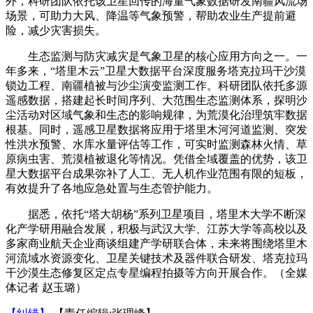
外，科研团队依托该卫星回传的海量气象数据研发南疆风流场
场景，可助力大风、降温等气象预警，帮助农业生产提前避
险，减少灾害损失。
生态监测与防灾减灾是气象卫星的核心应用方向之一。一
年多来，“塔里木云”卫星大数据平台深度服务塔克拉玛干沙漠
锁边工程、南疆植被与沙尘演变监测工作。科研团队依托多源
遥感数据，搭建起长时间序列、大范围生态监测体系，探明沙
尘活动对区域气象和生态的影响规律，为荒漠化治理筑牢数据
根基。同时，遥感卫星数据将应用于塔里木河河道监测、突发
性洪水预警、水库水量评估等工作，可实时监测森林火情、草
原病虫害、荒漠植被退化等情况。凭借全域覆盖的优势，该卫
星大数据平台成果弥补了人工、无人机作业范围有限的短板，
有效提升了各地应急处置与生态管护能力。
据悉，依托“塔大胡杨”系列卫星项目，塔里木大学不断深
化产学研用融合发展，积极与武汉大学、江苏大学等高校以及
多家商业航天企业商谈组建产学研联合体，未来将围绕塔里木
河流域水资源变化、卫星关键技术及器件联合研发、塔克拉玛
干沙漠生态修复区定点专星编程拍摄等方向开展合作。（全媒
体记者 赵玉璐）